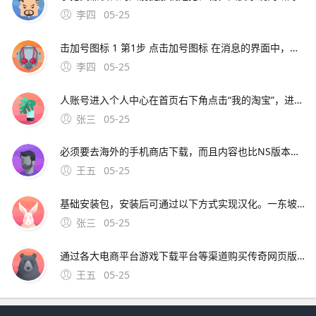
李四
05-25
击加号图标 1 第1步 点击加号图标 在消息的界面中，点击加号图标2 点击添加好友；刷新淘宝通讯录好友的方法及通讯录好友显示不出来的解决办法刷新淘宝通讯录好友的方法 登录手机淘宝，进入“消息”页面 在页面右上方点击“好友”图标 进入“通讯录”页面后，在
李四
05-25
人账号进入个人中心在首页右下角点击“我的淘宝”，进入账号管理页面；查看淘宝通讯录中好友的方法如下步骤一打开淘宝应用解锁手机后，在手机桌面找到淘宝应用图标，点击进入步骤二进入消息页面在淘宝首
张三
05-25
必须要去海外的手机商店下载，而且内容也比NS版本少了许多那么奇葩的事情就来了，如果在国内的app商店里搜索“动物之森”。介意的玩家请谨慎下载梦想小镇国际版530梦想小镇将城市建设和农场管理进行了独树一帜的结合！收获农作物在工厂进行加工。
王五
05-25
基础安装包，安装后可通过以下方式实现汉化。一东坡下载站英文版11版本信息Sora手机版11安卓版，文件大小1285M，语言为英文更新时间2025年3月4日下载方式访问东坡下载站官方网站，搜索“Sora手机版”，选择对应版本下载APK安装包注意事项该版本为英文界
张三
05-25
通过各大电商平台游戏下载平台等渠道购买传奇网页版价格较为亲民，一般为免费游戏玩家可以通过官方网站游戏平台等渠道免费注册并体验游戏传奇手机版价格相对较高，一般；尸王殿刷新时间 1第一种是30分钟刷新一次，不过在这种较短的刷新频率中尸王只会出现两个，想要抢到尸王就比较麻烦2另外一种是需要40分
王五
05-25