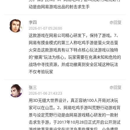
动是由网易游戏出品的射击求生手
李四
@回复
2026-01-07 05:26:00
这款游戏在网易公司精心研发下，保持了游戏。7、
网易有摸金模式的第三人称吃鸡手游是萤火突击萤
火突击这款游戏具有以下特点核心玩法游戏以独特
的“撤离”玩法为核心，玩家需要在充满未知和危险的
战场中寻找资源，并成功撤离到安全区域这种玩法
不仅考验玩家
张三
@回复
2026-01-06 21:43:23
用3D无缝大世界设计，真正容纳100人开局对决玩
家可以在山峦。2、网易吃鸡手游叫荒野行动游戏背
景与设定荒野行动是由网易游戏精心研发的一款射
击求生手游，于2017年10月28日正式开启公开测试
游戏故事背景设定在远洋岛事件爆发后，小岛遭受