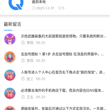
曲到本地
2025-12-31
5
最新留言
示抢武器装备的大前提那就是抢怪物，只要系统判断对妖怪进攻损害最大的那位游戏玩家才可以有着妖怪的经验和掉落的的物品正版传奇手游叫热血传奇，热血传奇游戏玩法以经典的网页传奇玩法为主，你可以通过传奇手游在手机端体验正版的
李四
05-25
击加号图标 1 第1步 点击加号图标 在消息的界面中，点击加号图标2 点击添加好友；刷新淘宝通讯录好友的方法及通讯录好友显示不出来的解决办法刷新淘宝通讯录好友的方法 登录手机淘宝，进入“消息”页面 在页面右上方点击“好友”图标 进入“通讯录”页面后，在
李四
05-25
人账号进入个人中心在首页右下角点击“我的淘宝”，进入账号管理页面；查看淘宝通讯录中好友的方法如下步骤一打开淘宝应用解锁手机后，在手机桌面找到淘宝应用图标，点击进入步骤二进入消息页面在淘宝首
张三
05-25
必须要去海外的手机商店下载，而且内容也比NS版本少了许多那么奇葩的事情就来了，如果在国内的app商店里搜索“动物之森”。介意的玩家请谨慎下载梦想小镇国际版530梦想小镇将城市建设和农场管理进行了独树一帜的结合！收获农作物在工厂进行加工。
王五
05-25
基础安装包，安装后可通过以下方式实现汉化。一东坡下载站英文版11版本信息Sora手机版11安卓版，文件大小1285M，语言为英文更新时间2025年3月4日下载方式访问东坡下载站官方网站，搜索“Sora手机版”，选择对应版本下载APK安装包注意事项该版本为英文界