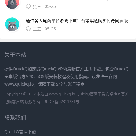
张三
05-25
通过各大电商平台游戏下载平台等渠道购买传奇网页版价格较为亲民，一般为免费游戏玩家可以通过官方网站游戏平台等渠道免费注册并体验游戏传奇手机版价格相对较高，一般；尸王殿刷新时间 1第一种是30分钟刷新一次，不过在这种较短的刷新频率中尸王只会出现两个，想要抢到尸王就比较麻烦2另外一种是需要40分
王五
05-25
关于本站
提供QuickQ加速器(QuickQ VPN)最新官方正版下载。包含QuickQ
安卓版官方APK、iOS版安装教程及使用指南。认准唯一官网
www.quickq.io，保障下载安全与账号稳定。
Copyright © 2022 本站由 www.quickq.io-QuickQ官网下载安卓/iOS官方
电脑客户端 版权所有
川ICP备52311231号
联系我们
QuickQ官网下载