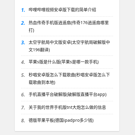
1.
哔哩哔哩视频安卓版下载的简单介绍
2.
热血传奇手机版逍遥扇(传奇176逍遥扇哪里
打)
3.
太空宇航局中文版安卓(太空宇航局破解版中
文196翻译)
4.
苹果s版是什么版(苹果s是哪一款手机)
5.
秒唱安卓版怎么下载歌曲(秒唱安卓版怎么下
载歌曲到本地)
6.
手机直播平台破解版(破解版直播平台app)
7.
关于我的世界手机版tnt大炮怎么做的信息
8.
德版苹果平板(德国ipadpro多少钱)