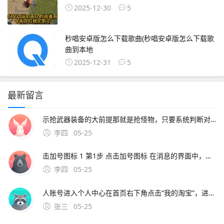
2025-12-30
5
秒唱安卓版怎么下载歌曲(秒唱安卓版怎么下载歌
曲到本地
2025-12-31
5
最新留言
示抢武器装备的大前提那就是抢怪物，只要系统判断对妖怪进攻损害最大的那位游戏玩家才可以有着妖怪的经验和掉落的的物品正版传奇手游叫热血传奇，热血传奇游戏玩法以经典的网页传奇玩法为主，你可以通过传奇手游在手机端体验正版的
李四
05-25
击加号图标 1 第1步 点击加号图标 在消息的界面中，点击加号图标2 点击添加好友；刷新淘宝通讯录好友的方法及通讯录好友显示不出来的解决办法刷新淘宝通讯录好友的方法 登录手机淘宝，进入“消息”页面 在页面右上方点击“好友”图标 进入“通讯录”页面后，在
李四
05-25
人账号进入个人中心在首页右下角点击“我的淘宝”，进入账号管理页面；查看淘宝通讯录中好友的方法如下步骤一打开淘宝应用解锁手机后，在手机桌面找到淘宝应用图标，点击进入步骤二进入消息页面在淘宝首
张三
05-25