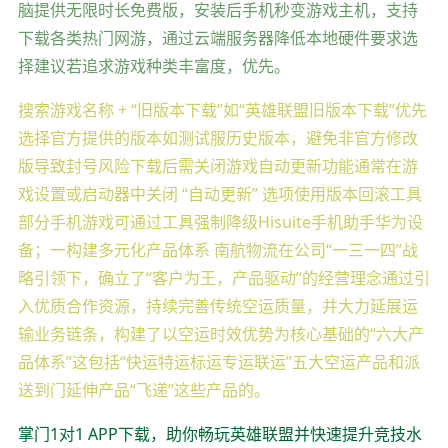
脑提供无限时长免费版，安装后手机秒变游戏主机，支持
下载各类热门网游，通过云端服务器降低本地硬件要求选
择建议若追求游戏种类丰富度，优先。
搜索游戏名称 + “旧版本下载”如“英雄联盟旧版本下载”优先
选择官方提供的版本如测试服历史版本，避免非官方修改
版导致封号风险下载后需关闭游戏自动更新功能通常在游
戏设置或启动器中关闭 “自动更新” 选项使用版本回滚工具
部分手机游戏可通过工具强制降级Hisuite手机助手华为设
备；一构建多元化产品体系 南航物流在公司“一三一四”战
略引领下，确立了“客户为王，产品驱动”的经营理念通过引
入优质合作资源，持续完善传统空运质量，并大力延展运
输业务链条，构建了以空运时效优势为核心基础的“六大产
品体系”这包括“快运特运标运专运联运”五大空运产品和派
送到门延伸产品“飞递”这些产品的。
掌门1对1 APP下载，助你畅玩英雄联盟并快速提升竞技水