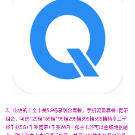
2、电信的十全十美5G畅享融合套餐，手机流量套餐+宽带
组合，可选129档169档199档299档399档599档畅享三千
兆千兆5G+千兆宽带+千兆WiFi一张主卡还可以叠加两张副