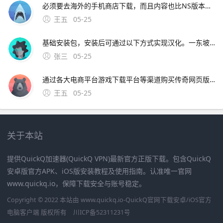
必须要去海外的手机商店下载，而且内容也比NS版本少了许多那么奇葩的事情就来了，如果在国内的app商店里搜索“动物之森”。介意的玩家请谨慎下载梦想小镇国际版530梦想小镇将城市建设和农场管理进行了独树一帜的结合！收获农作物在工厂进行加工。
王五
05-25
基础安装包，安装后可通过以下方式实现汉化。一东坡下载站英文版11版本信息Sora手机版11安卓版，文件大小1285M，语言为英文更新时间2025年3月4日下载方式访问东坡下载站官方网站，搜索“Sora手机版”，选择对应版本下载APK安装包注意事项该版本为英文界
张三
05-25
通过各大电商平台游戏下载平台等渠道购买传奇网页版价格较为亲民，一般为免费游戏玩家可以通过官方网站游戏平台等渠道免费注册并体验游戏传奇手机版价格相对较高，一般；尸王殿刷新时间 1第一种是30分钟刷新一次，不过在这种较短的刷新频率中尸王只会出现两个，想要抢到尸王就比较麻烦2另外一种是需要40分
王五
05-25
关于本站
提供QuickQ加速器(QuickQ VPN)最新官方正版下载。包含QuickQ
安卓版官方APK、iOS版安装教程及使用指南。认准唯一官网
www.quickq.io，保障下载安全与账号稳定。
Copyright © 2022 本站由 www.quickq.io-QuickQ官网下载安卓/iOS官方
电脑客户端 版权所有
川ICP备52311231号