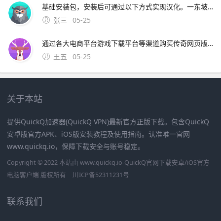
基础安装包，安装后可通过以下方式实现汉化。一东坡下载站英文版11版本信息Sora手机版11安卓版，文件大小1285M，语言为英文更新时间2025年3月4日下载方式访问东坡下载站官方网站，搜索“Sora手机版”，选择对应版本下载APK安装包注意事项该版本为英文界
张三
05-25
通过各大电商平台游戏下载平台等渠道购买传奇网页版价格较为亲民，一般为免费游戏玩家可以通过官方网站游戏平台等渠道免费注册并体验游戏传奇手机版价格相对较高，一般；尸王殿刷新时间 1第一种是30分钟刷新一次，不过在这种较短的刷新频率中尸王只会出现两个，想要抢到尸王就比较麻烦2另外一种是需要40分
王五
05-25
关于本站
提供QuickQ加速器(QuickQ VPN)最新官方正版下载。包含QuickQ
安卓版官方APK、iOS版安装教程及使用指南。认准唯一官网
www.quickq.io，保障下载安全与账号稳定。
Copyright © 2022 本站由 www.quickq.io-QuickQ官网下载安卓/iOS官方
电脑客户端 版权所有
川ICP备52311231号
联系我们