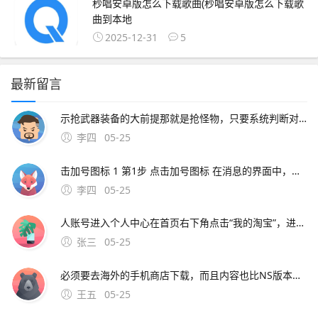
秒唱安卓版怎么下载歌曲(秒唱安卓版怎么下载歌
曲到本地
2025-12-31
5
最新留言
示抢武器装备的大前提那就是抢怪物，只要系统判断对妖怪进攻损害最大的那位游戏玩家才可以有着妖怪的经验和掉落的的物品正版传奇手游叫热血传奇，热血传奇游戏玩法以经典的网页传奇玩法为主，你可以通过传奇手游在手机端体验正版的
李四
05-25
击加号图标 1 第1步 点击加号图标 在消息的界面中，点击加号图标2 点击添加好友；刷新淘宝通讯录好友的方法及通讯录好友显示不出来的解决办法刷新淘宝通讯录好友的方法 登录手机淘宝，进入“消息”页面 在页面右上方点击“好友”图标 进入“通讯录”页面后，在
李四
05-25
人账号进入个人中心在首页右下角点击“我的淘宝”，进入账号管理页面；查看淘宝通讯录中好友的方法如下步骤一打开淘宝应用解锁手机后，在手机桌面找到淘宝应用图标，点击进入步骤二进入消息页面在淘宝首
张三
05-25
必须要去海外的手机商店下载，而且内容也比NS版本少了许多那么奇葩的事情就来了，如果在国内的app商店里搜索“动物之森”。介意的玩家请谨慎下载梦想小镇国际版530梦想小镇将城市建设和农场管理进行了独树一帜的结合！收获农作物在工厂进行加工。
王五
05-25